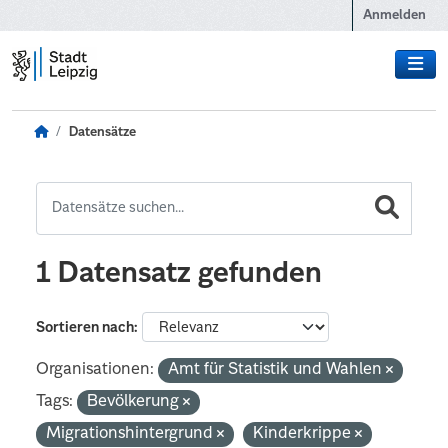
Zum Hauptinhalt wechseln
Anmelden
Datensätze
1 Datensatz gefunden
Sortieren nach
Organisationen:
Amt für Statistik und Wahlen
Tags:
Bevölkerung
Migrationshintergrund
Kinderkrippe