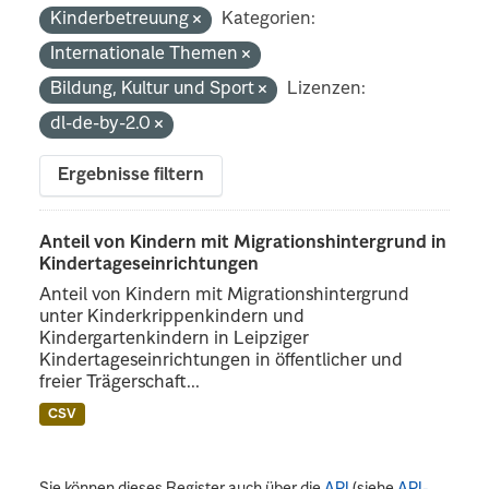
Kinderbetreuung
Kategorien:
Internationale Themen
Bildung, Kultur und Sport
Lizenzen:
dl-de-by-2.0
Ergebnisse filtern
Anteil von Kindern mit Migrationshintergrund in
Kindertageseinrichtungen
Anteil von Kindern mit Migrationshintergrund
unter Kinderkrippenkindern und
Kindergartenkindern in Leipziger
Kindertageseinrichtungen in öffentlicher und
freier Trägerschaft...
CSV
Sie können dieses Register auch über die
API
(siehe
API-