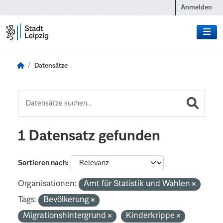
Zum Hauptinhalt wechseln
Anmelden
Datensätze
1 Datensatz gefunden
Sortieren nach
Organisationen:
Amt für Statistik und Wahlen
Tags:
Bevölkerung
Migrationshintergrund
Kinderkrippe