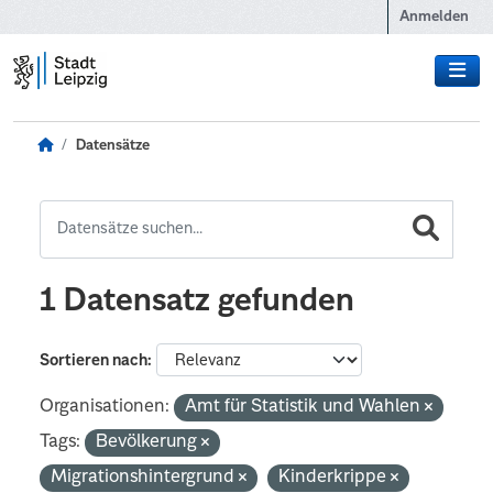
Zum Hauptinhalt wechseln
Anmelden
Datensätze
1 Datensatz gefunden
Sortieren nach
Organisationen:
Amt für Statistik und Wahlen
Tags:
Bevölkerung
Migrationshintergrund
Kinderkrippe