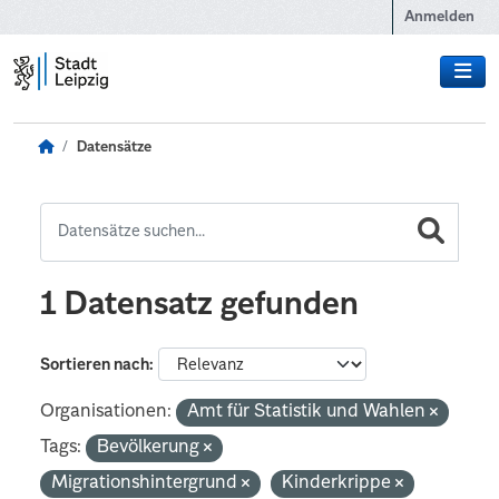
Zum Hauptinhalt wechseln
Anmelden
Datensätze
1 Datensatz gefunden
Sortieren nach
Organisationen:
Amt für Statistik und Wahlen
Tags:
Bevölkerung
Migrationshintergrund
Kinderkrippe