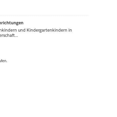
inrichtungen
enkindern und Kindergartenkindern in
rschaft...
ufen.