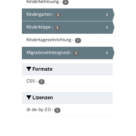
Kinderbetreuung
-
1
Kindergarten
-
x
1
Kinderkrippe
-
x
1
Kindertageseinrichtung
-
1
Migrationshintergrund
-
x
1
Formate
CSV
-
1
Lizenzen
dl-de-by-2.0
-
1