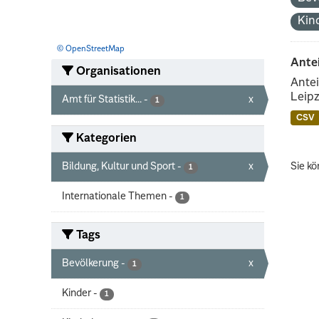
Kin
© OpenStreetMap
Ante
Organisationen
Antei
Leipz
Amt für Statistik...
-
x
1
CSV
Kategorien
Bildung, Kultur und Sport
-
x
Sie kö
1
Internationale Themen
-
1
Tags
Bevölkerung
-
x
1
Kinder
-
1