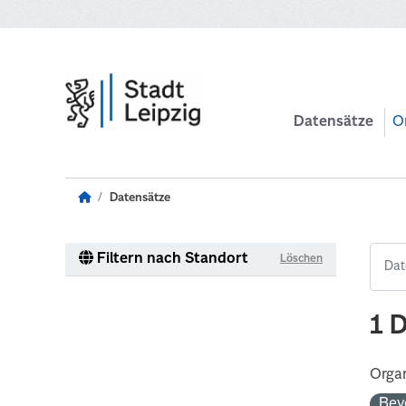
Zum Hauptinhalt wechseln
Datensätze
O
Datensätze
Filtern nach Standort
Löschen
1 
Organ
Bev