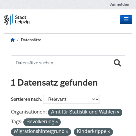
Zum Hauptinhalt wechseln
Anmelden
Datensätze
1 Datensatz gefunden
Sortieren nach
Organisationen:
Amt für Statistik und Wahlen
Tags:
Bevölkerung
Migrationshintergrund
Kinderkrippe