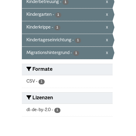
Kinderbetreuung
-
x
1
Kindergarten
-
x
1
Kinderkrippe
-
x
1
Kindertageseinrichtung
-
x
1
Migrationshintergrund
-
x
1
Formate
CSV
-
1
Lizenzen
dl-de-by-2.0
-
1