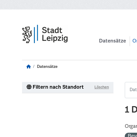
Zum Hauptinhalt wechseln
Datensätze
O
Datensätze
Filtern nach Standort
Löschen
1 
Organ
Bev