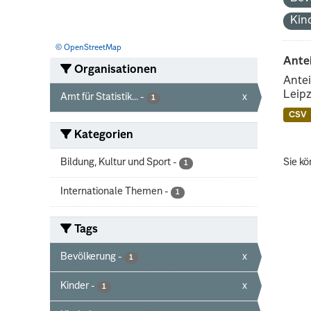
Kin
© OpenStreetMap
Ante
Organisationen
Antei
Leipz
Amt für Statistik...
-
x
1
CSV
Kategorien
Bildung, Kultur und Sport
-
Sie kö
1
Internationale Themen
-
1
Tags
Bevölkerung
-
x
1
Kinder
-
x
1