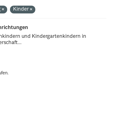
g
Kinder
inrichtungen
enkindern und Kindergartenkindern in
rschaft...
ufen.