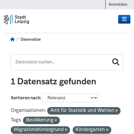
Zum Hauptinhalt wechseln
Anmelden
Datensätze
1 Datensatz gefunden
Sortieren nach
Organisationen:
Amt für Statistik und Wahlen
Tags:
Bevölkerung
Migrationshintergrund
Kindergarten