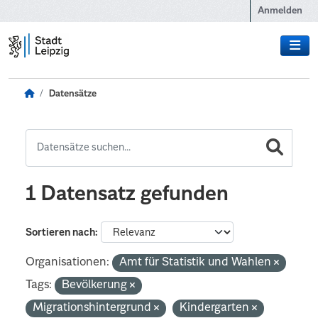
Zum Hauptinhalt wechseln
Anmelden
Datensätze
1 Datensatz gefunden
Sortieren nach
Organisationen:
Amt für Statistik und Wahlen
Tags:
Bevölkerung
Migrationshintergrund
Kindergarten