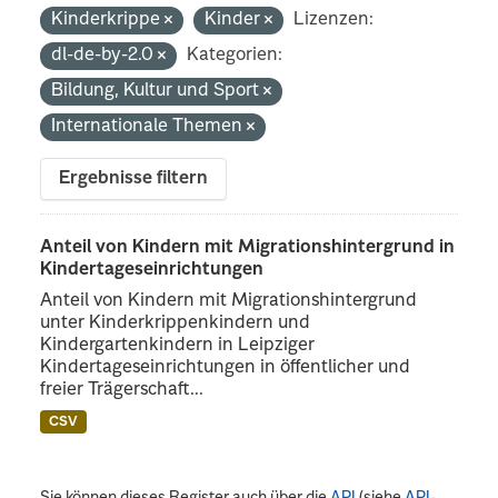
Kinderkrippe
Kinder
Lizenzen:
dl-de-by-2.0
Kategorien:
Bildung, Kultur und Sport
Internationale Themen
Ergebnisse filtern
Anteil von Kindern mit Migrationshintergrund in
Kindertageseinrichtungen
Anteil von Kindern mit Migrationshintergrund
unter Kinderkrippenkindern und
Kindergartenkindern in Leipziger
Kindertageseinrichtungen in öffentlicher und
freier Trägerschaft...
CSV
Sie können dieses Register auch über die
API
(siehe
API-