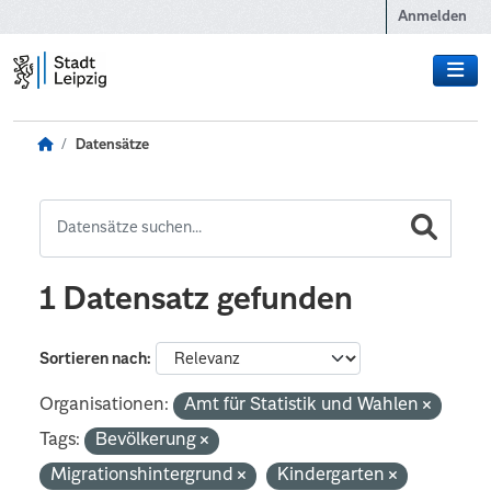
Zum Hauptinhalt wechseln
Anmelden
Datensätze
1 Datensatz gefunden
Sortieren nach
Organisationen:
Amt für Statistik und Wahlen
Tags:
Bevölkerung
Migrationshintergrund
Kindergarten