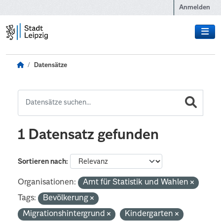
Zum Hauptinhalt wechseln
Anmelden
Datensätze
1 Datensatz gefunden
Sortieren nach
Organisationen:
Amt für Statistik und Wahlen
Tags:
Bevölkerung
Migrationshintergrund
Kindergarten