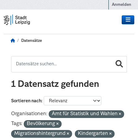
Zum Hauptinhalt wechseln
Anmelden
Datensätze
1 Datensatz gefunden
Sortieren nach
Organisationen:
Amt für Statistik und Wahlen
Tags:
Bevölkerung
Migrationshintergrund
Kindergarten