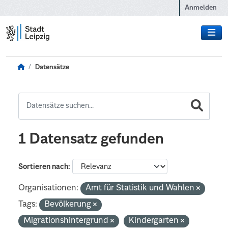
Zum Hauptinhalt wechseln
Anmelden
Datensätze
1 Datensatz gefunden
Sortieren nach
Organisationen:
Amt für Statistik und Wahlen
Tags:
Bevölkerung
Migrationshintergrund
Kindergarten