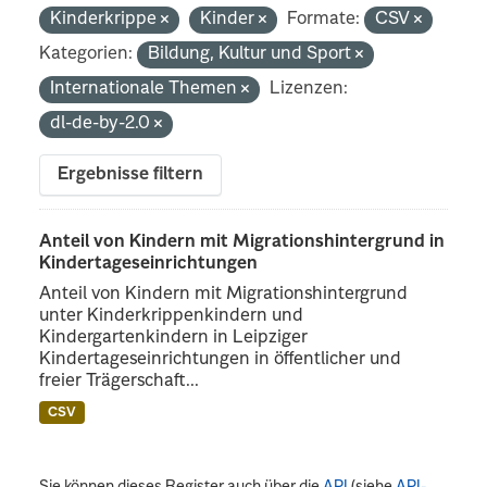
Kinderkrippe
Kinder
Formate:
CSV
Kategorien:
Bildung, Kultur und Sport
Internationale Themen
Lizenzen:
dl-de-by-2.0
Ergebnisse filtern
Anteil von Kindern mit Migrationshintergrund in
Kindertageseinrichtungen
Anteil von Kindern mit Migrationshintergrund
unter Kinderkrippenkindern und
Kindergartenkindern in Leipziger
Kindertageseinrichtungen in öffentlicher und
freier Trägerschaft...
CSV
Sie können dieses Register auch über die
API
(siehe
API-