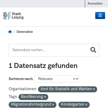
Zum Hauptinhalt wechseln
Anmelden
Datensätze
1 Datensatz gefunden
Sortieren nach
Organisationen:
Amt für Statistik und Wahlen
Tags:
Bevölkerung
Migrationshintergrund
Kindergarten