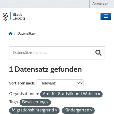
Zum Hauptinhalt wechseln
Anmelden
Datensätze
1 Datensatz gefunden
Sortieren nach
Organisationen:
Amt für Statistik und Wahlen
Tags:
Bevölkerung
Migrationshintergrund
Kindergarten