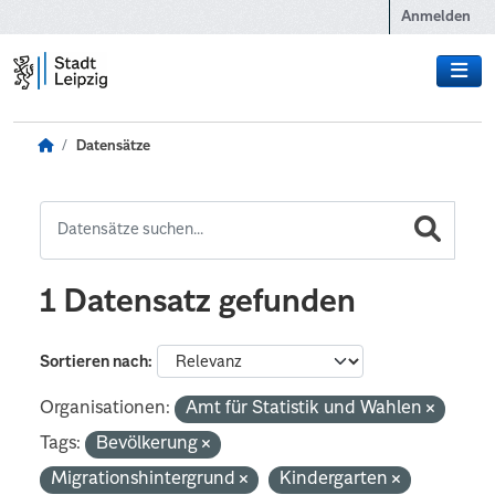
Zum Hauptinhalt wechseln
Anmelden
Datensätze
1 Datensatz gefunden
Sortieren nach
Organisationen:
Amt für Statistik und Wahlen
Tags:
Bevölkerung
Migrationshintergrund
Kindergarten