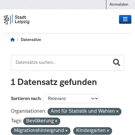
Zum Hauptinhalt wechseln
Anmelden
Datensätze
1 Datensatz gefunden
Sortieren nach
Organisationen:
Amt für Statistik und Wahlen
Tags:
Bevölkerung
Migrationshintergrund
Kindergarten