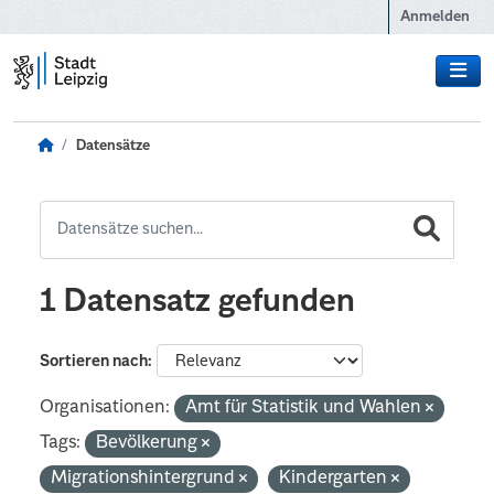
Zum Hauptinhalt wechseln
Anmelden
Datensätze
1 Datensatz gefunden
Sortieren nach
Organisationen:
Amt für Statistik und Wahlen
Tags:
Bevölkerung
Migrationshintergrund
Kindergarten