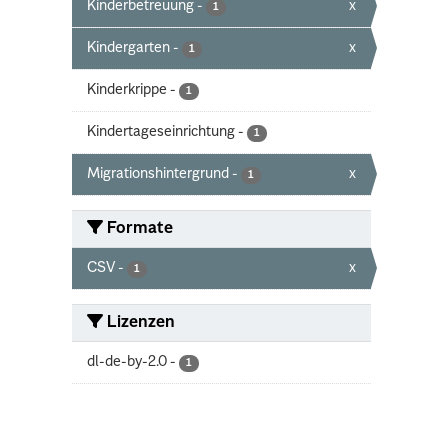
Kinderbetreuung
-
x
1
Kindergarten
-
x
1
Kinderkrippe
-
1
Kindertageseinrichtung
-
1
Migrationshintergrund
-
x
1
Formate
CSV
-
x
1
Lizenzen
dl-de-by-2.0
-
1