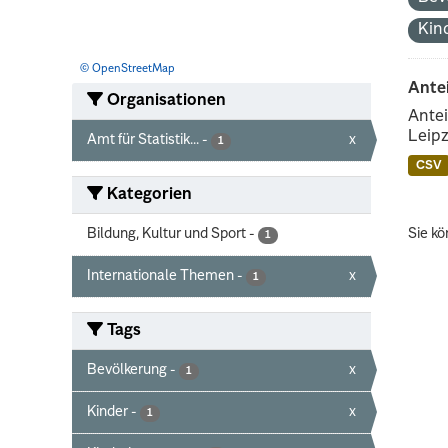
Kin
© OpenStreetMap
Ante
Organisationen
Antei
Leipz
Amt für Statistik...
-
x
1
CSV
Kategorien
Bildung, Kultur und Sport
-
Sie kö
1
Internationale Themen
-
x
1
Tags
Bevölkerung
-
x
1
Kinder
-
x
1