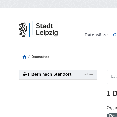
Zum Hauptinhalt wechseln
Datensätze
O
Datensätze
Filtern nach Standort
Löschen
1 
Organ
Bev