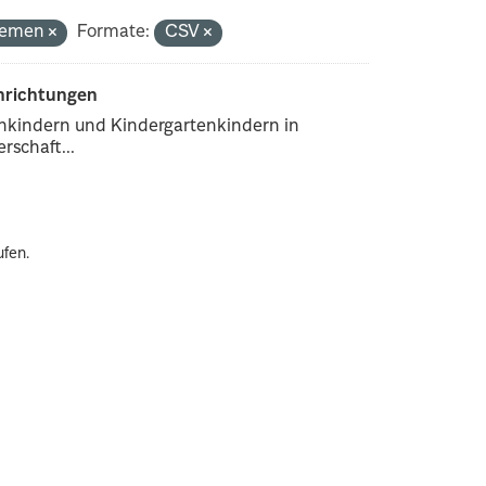
Themen
Formate:
CSV
inrichtungen
enkindern und Kindergartenkindern in
rschaft...
ufen.