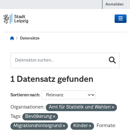
Zum Hauptinhalt wechseln
Anmelden
Datensätze
1 Datensatz gefunden
Sortieren nach
Organisationen:
Amt für Statistik und Wahlen
Tags:
Bevölkerung
Migrationshintergrund
Kinder
Formate: