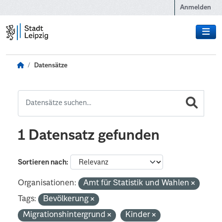
Zum Hauptinhalt wechseln
Anmelden
Datensätze
1 Datensatz gefunden
Sortieren nach
Organisationen:
Amt für Statistik und Wahlen
Tags:
Bevölkerung
Migrationshintergrund
Kinder