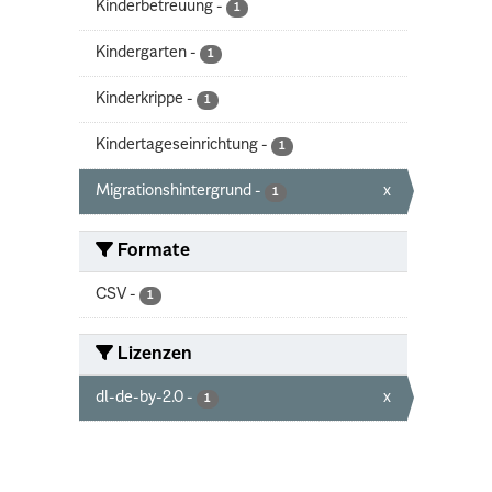
Kinderbetreuung
-
1
Kindergarten
-
1
Kinderkrippe
-
1
Kindertageseinrichtung
-
1
Migrationshintergrund
-
x
1
Formate
CSV
-
1
Lizenzen
dl-de-by-2.0
-
x
1