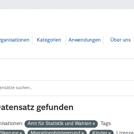
rganisationen
Kategorien
Anwendungen
Über uns
Datensatz gefunden
isationen:
Amt für Statistik und Wahlen
Tags:
ölkerung
Migrationshintergrund
Kinder
Lizenze