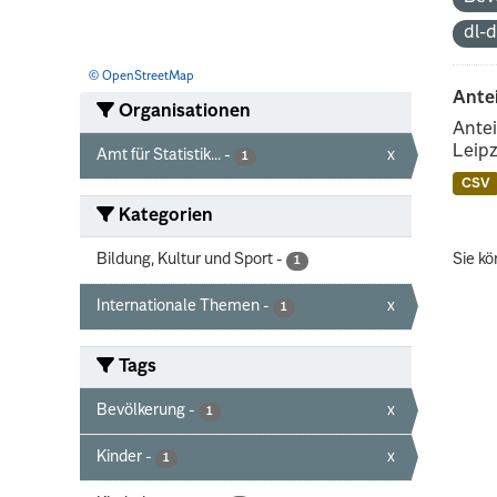
dl-
© OpenStreetMap
Ante
Organisationen
Antei
Leipz
Amt für Statistik...
-
x
1
CSV
Kategorien
Bildung, Kultur und Sport
-
Sie kö
1
Internationale Themen
-
x
1
Tags
Bevölkerung
-
x
1
Kinder
-
x
1