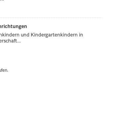
inrichtungen
enkindern und Kindergartenkindern in
rschaft...
ufen.