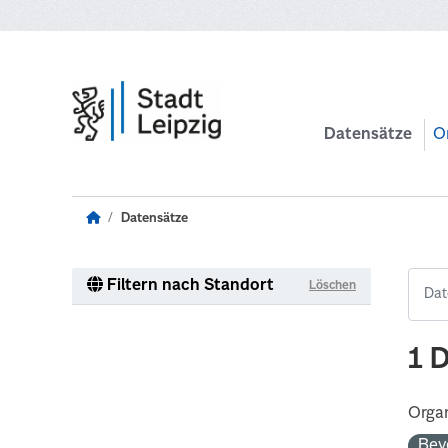
Zum Hauptinhalt wechseln
Datensätze
O
Datensätze
Filtern nach Standort
Löschen
1 
Organ
Bev