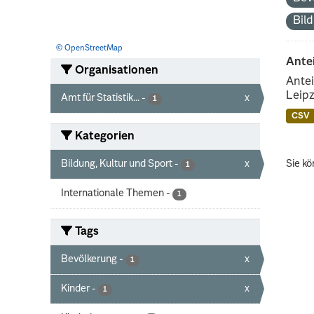
Bil
© OpenStreetMap
Ante
Organisationen
Antei
Leipz
Amt für Statistik...
-
x
1
CSV
Kategorien
Bildung, Kultur und Sport
-
x
Sie kö
1
Internationale Themen
-
1
Tags
Bevölkerung
-
x
1
Kinder
-
x
1