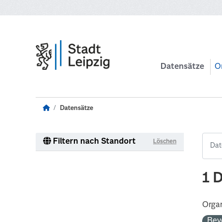
Zum Hauptinhalt wechseln
Datensätze
O
Datensätze
Filtern nach Standort
Löschen
1 
Organ
Bev