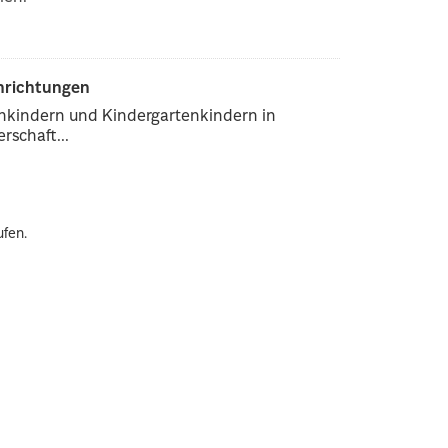
inrichtungen
enkindern und Kindergartenkindern in
rschaft...
ufen.