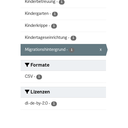
Kinderbetreuung
-
1
Kindergarten
-
1
Kinderkrippe
-
1
Kindertageseinrichtung
-
1
Migrationshintergrund
-
x
1
Formate
CSV
-
1
Lizenzen
dl-de-by-2.0
-
1