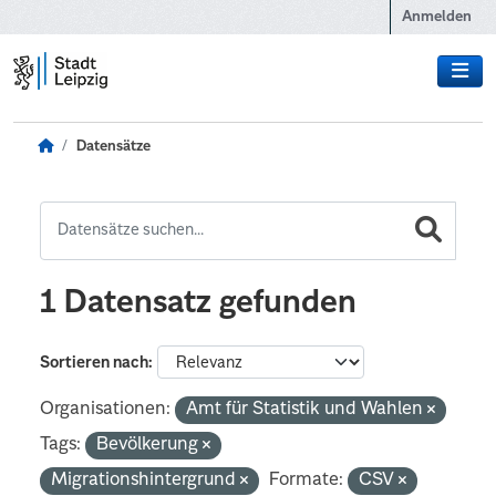
Zum Hauptinhalt wechseln
Anmelden
Datensätze
1 Datensatz gefunden
Sortieren nach
Organisationen:
Amt für Statistik und Wahlen
Tags:
Bevölkerung
Migrationshintergrund
Formate:
CSV