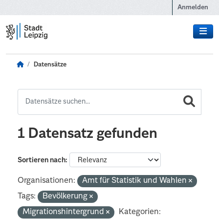
Zum Hauptinhalt wechseln
Anmelden
Datensätze
1 Datensatz gefunden
Sortieren nach
Organisationen:
Amt für Statistik und Wahlen
Tags:
Bevölkerung
Migrationshintergrund
Kategorien: