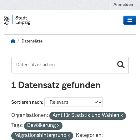
Zum Hauptinhalt wechseln
Anmelden
Datensätze
1 Datensatz gefunden
Sortieren nach
Organisationen:
Amt für Statistik und Wahlen
Tags:
Bevölkerung
Migrationshintergrund
Kategorien: