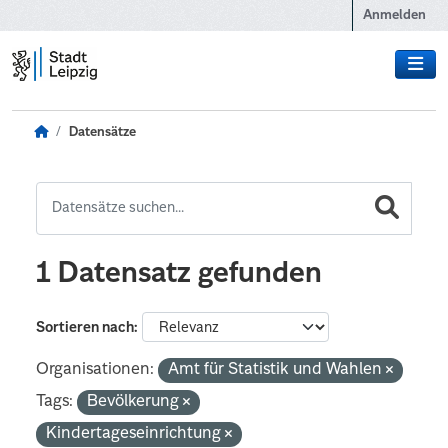
Zum Hauptinhalt wechseln
Anmelden
Datensätze
1 Datensatz gefunden
Sortieren nach
Organisationen:
Amt für Statistik und Wahlen
Tags:
Bevölkerung
Kindertageseinrichtung