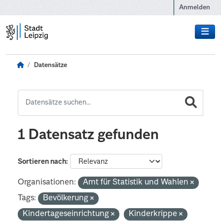
Zum Hauptinhalt wechseln
Anmelden
Datensätze
1 Datensatz gefunden
Sortieren nach
Organisationen:
Amt für Statistik und Wahlen
Tags:
Bevölkerung
Kindertageseinrichtung
Kinderkrippe