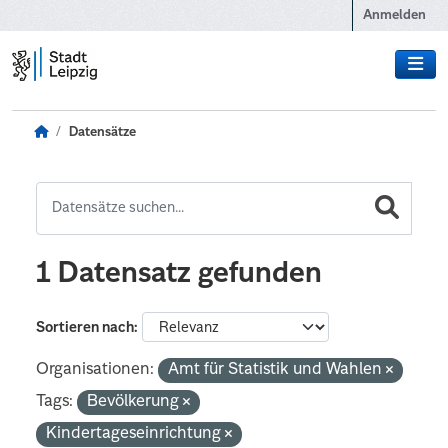
Zum Hauptinhalt wechseln
Anmelden
Datensätze
1 Datensatz gefunden
Sortieren nach
Organisationen:
Amt für Statistik und Wahlen
Tags:
Bevölkerung
Kindertageseinrichtung