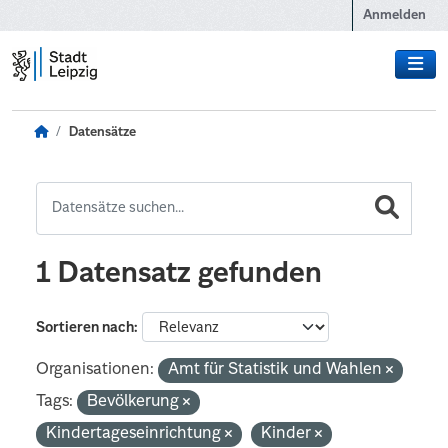
Zum Hauptinhalt wechseln
Anmelden
Datensätze
1 Datensatz gefunden
Sortieren nach
Organisationen:
Amt für Statistik und Wahlen
Tags:
Bevölkerung
Kindertageseinrichtung
Kinder