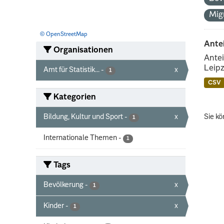
Mig
© OpenStreetMap
Ante
Organisationen
Antei
Leipz
Amt für Statistik...
-
x
1
CSV
Kategorien
Bildung, Kultur und Sport
-
x
Sie kö
1
Internationale Themen
-
1
Tags
Bevölkerung
-
x
1
Kinder
-
x
1