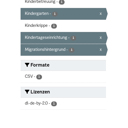
Kinderbetreuung
-
1
Kindergarten
-
x
1
Kinderkrippe
-
1
Kindertageseinrichtung
-
x
1
Migrationshintergrund
-
x
1
Formate
CSV
-
1
Lizenzen
dl-de-by-2.0
-
1