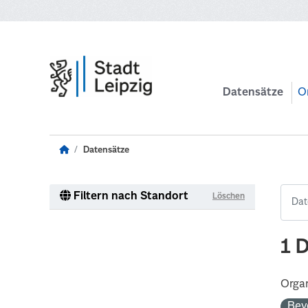
Zum Hauptinhalt wechseln
Datensätze
O
Datensätze
Filtern nach Standort
Löschen
1 
Organ
Bev