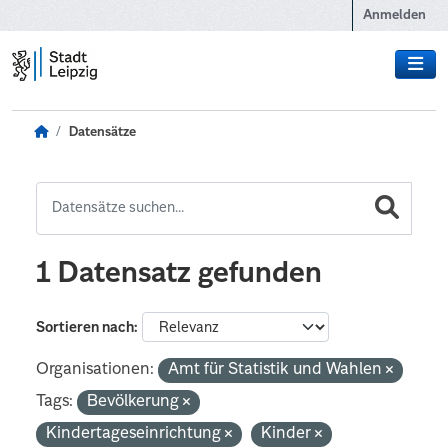
Zum Hauptinhalt wechseln
Anmelden
Datensätze
1 Datensatz gefunden
Sortieren nach
Organisationen:
Amt für Statistik und Wahlen
Tags:
Bevölkerung
Kindertageseinrichtung
Kinder