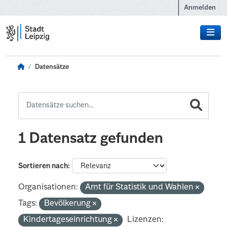
Zum Hauptinhalt wechseln
Anmelden
Datensätze
1 Datensatz gefunden
Sortieren nach
Organisationen:
Amt für Statistik und Wahlen
Tags:
Bevölkerung
Kindertageseinrichtung
Lizenzen: