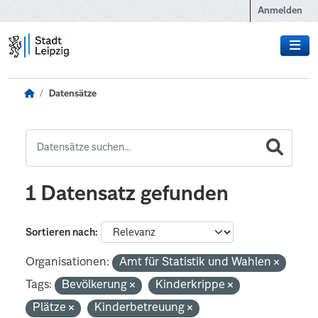
Zum Hauptinhalt wechseln
Anmelden
Datensätze
1 Datensatz gefunden
Sortieren nach
Organisationen:
Amt für Statistik und Wahlen
Tags:
Bevölkerung
Kinderkrippe
Plätze
Kinderbetreuung