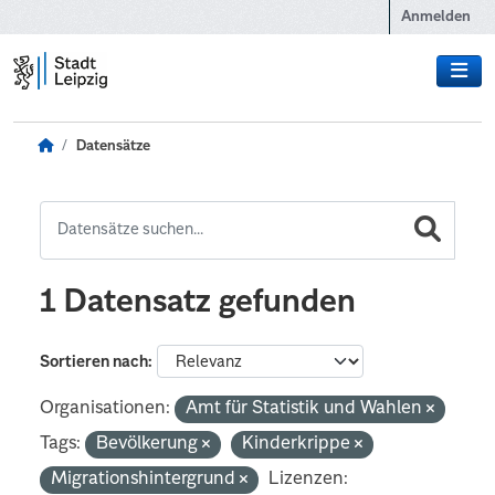
Zum Hauptinhalt wechseln
Anmelden
Datensätze
1 Datensatz gefunden
Sortieren nach
Organisationen:
Amt für Statistik und Wahlen
Tags:
Bevölkerung
Kinderkrippe
Migrationshintergrund
Lizenzen: