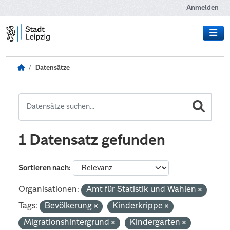
Zum Hauptinhalt wechseln
Anmelden
Datensätze
1 Datensatz gefunden
Sortieren nach
Organisationen:
Amt für Statistik und Wahlen
Tags:
Bevölkerung
Kinderkrippe
Migrationshintergrund
Kindergarten