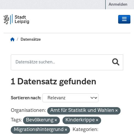
Zum Hauptinhalt wechseln
Anmelden
Datensätze
1 Datensatz gefunden
Sortieren nach
Organisationen:
Amt für Statistik und Wahlen
Tags:
Bevölkerung
Kinderkrippe
Migrationshintergrund
Kategorien: