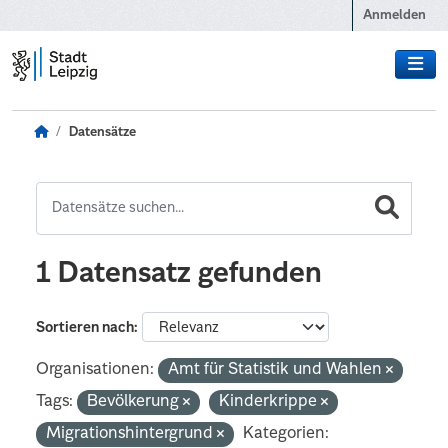
Zum Hauptinhalt wechseln
Anmelden
Datensätze
1 Datensatz gefunden
Sortieren nach
Organisationen:
Amt für Statistik und Wahlen
Tags:
Bevölkerung
Kinderkrippe
Migrationshintergrund
Kategorien: