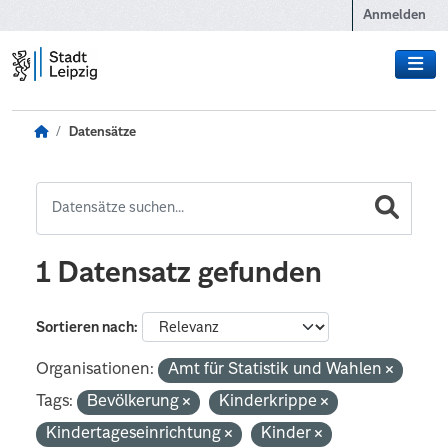
Zum Hauptinhalt wechseln
Anmelden
Datensätze
1 Datensatz gefunden
Sortieren nach
Organisationen:
Amt für Statistik und Wahlen
Tags:
Bevölkerung
Kinderkrippe
Kindertageseinrichtung
Kinder