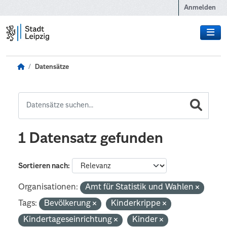
Zum Hauptinhalt wechseln
Anmelden
Datensätze
1 Datensatz gefunden
Sortieren nach
Organisationen:
Amt für Statistik und Wahlen
Tags:
Bevölkerung
Kinderkrippe
Kindertageseinrichtung
Kinder