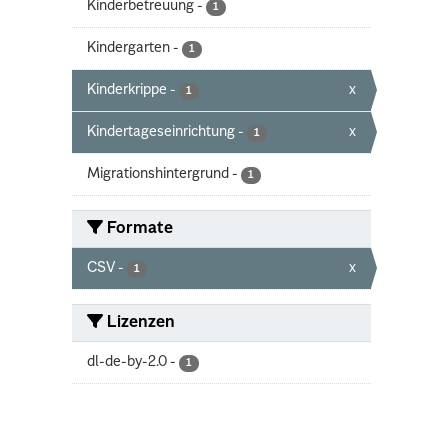
Kinderbetreuung
-
1
Kindergarten
-
1
Kinderkrippe
-
x
1
Kindertageseinrichtung
-
x
1
Migrationshintergrund
-
1
Formate
CSV
-
x
1
Lizenzen
dl-de-by-2.0
-
1