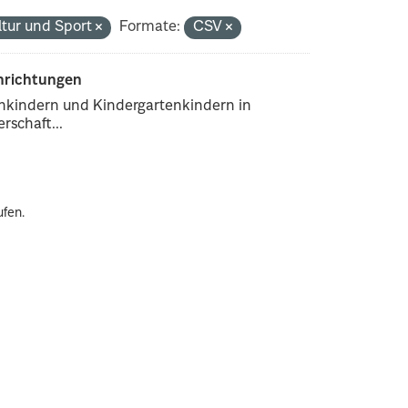
ltur und Sport
Formate:
CSV
inrichtungen
enkindern und Kindergartenkindern in
rschaft...
ufen.