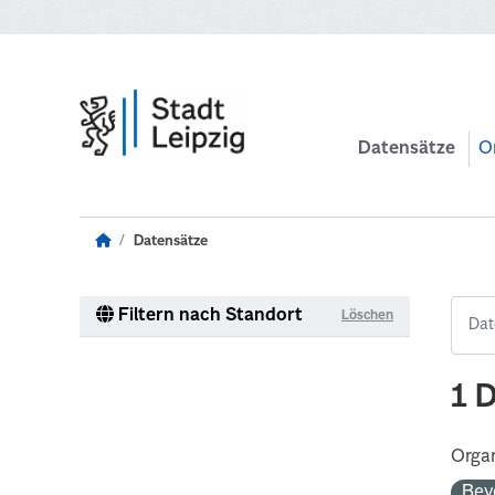
Zum Hauptinhalt wechseln
Datensätze
O
Datensätze
Filtern nach Standort
Löschen
1 
Organ
Bev