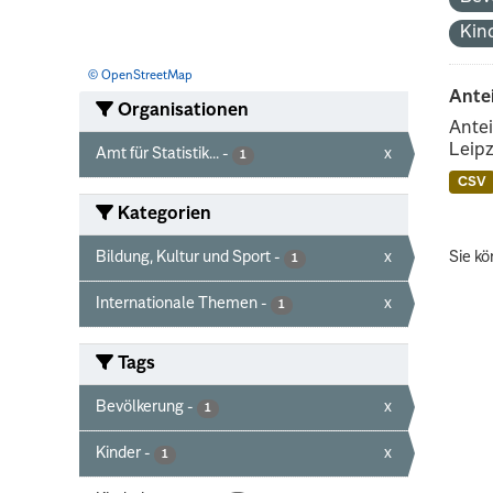
Kin
© OpenStreetMap
Ante
Organisationen
Antei
Leipz
Amt für Statistik...
-
x
1
CSV
Kategorien
Bildung, Kultur und Sport
-
x
Sie kö
1
Internationale Themen
-
x
1
Tags
Bevölkerung
-
x
1
Kinder
-
x
1