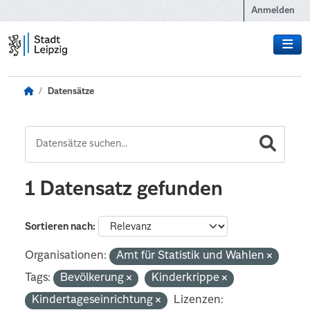
Zum Hauptinhalt wechseln
Anmelden
Datensätze
1 Datensatz gefunden
Sortieren nach
Organisationen:
Amt für Statistik und Wahlen
Tags:
Bevölkerung
Kinderkrippe
Kindertageseinrichtung
Lizenzen: