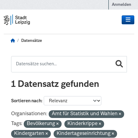
Zum Hauptinhalt wechseln
Anmelden
Datensätze
1 Datensatz gefunden
Sortieren nach
Organisationen:
Amt für Statistik und Wahlen
Tags:
Bevölkerung
Kinderkrippe
Kindergarten
Kindertageseinrichtung