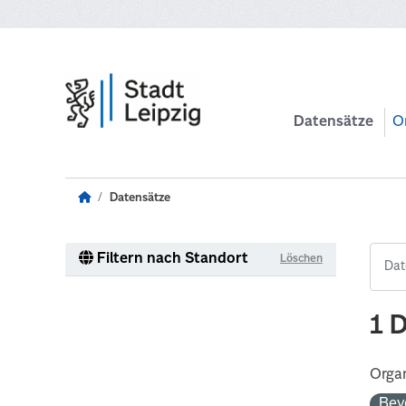
Zum Hauptinhalt wechseln
Datensätze
O
Datensätze
Filtern nach Standort
Löschen
1 
Organ
Bev