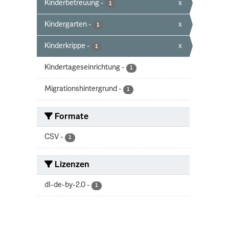
Kinderbetreuung
-
x
1
Kindergarten
-
x
1
Kinderkrippe
-
x
1
Kindertageseinrichtung
-
1
Migrationshintergrund
-
1
Formate
CSV
-
1
Lizenzen
dl-de-by-2.0
-
1