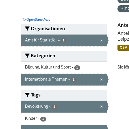
Kin
© OpenStreetMap
Ante
Organisationen
Antei
Leipz
Amt für Statistik...
-
x
1
CSV
Kategorien
Bildung, Kultur und Sport
-
Sie kö
1
Internationale Themen
-
x
1
Tags
Bevölkerung
-
x
1
Kinder
-
1