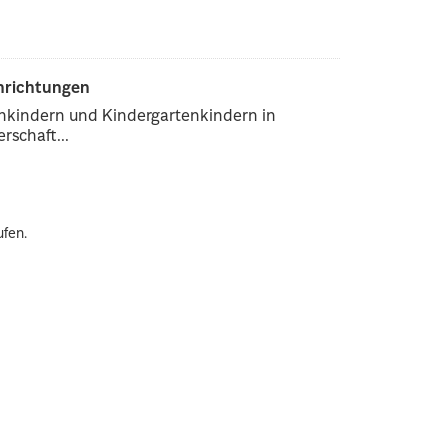
inrichtungen
enkindern und Kindergartenkindern in
rschaft...
ufen.