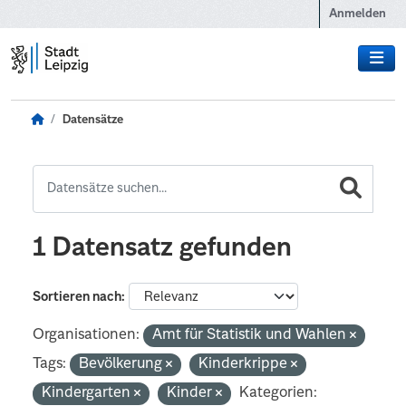
Zum Hauptinhalt wechseln
Anmelden
Datensätze
1 Datensatz gefunden
Sortieren nach
Organisationen:
Amt für Statistik und Wahlen
Tags:
Bevölkerung
Kinderkrippe
Kindergarten
Kinder
Kategorien: