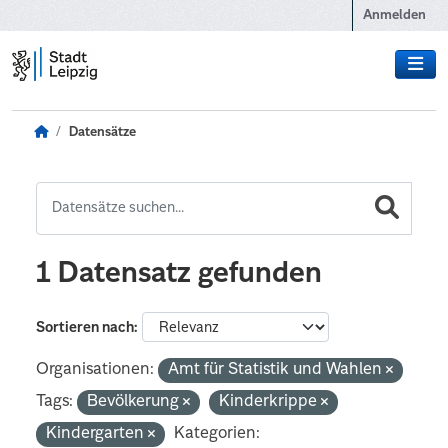
Zum Hauptinhalt wechseln
Anmelden
Datensätze
1 Datensatz gefunden
Sortieren nach
Organisationen:
Amt für Statistik und Wahlen
Tags:
Bevölkerung
Kinderkrippe
Kindergarten
Kategorien: