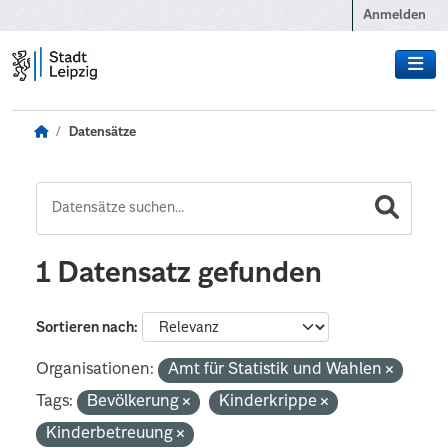
Zum Hauptinhalt wechseln
Anmelden
Datensätze
1 Datensatz gefunden
Sortieren nach
Organisationen:
Amt für Statistik und Wahlen
Tags:
Bevölkerung
Kinderkrippe
Kinderbetreuung