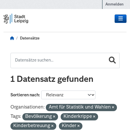
Zum Hauptinhalt wechseln
Anmelden
Datensätze
1 Datensatz gefunden
Sortieren nach
Organisationen:
Amt für Statistik und Wahlen
Tags:
Bevölkerung
Kinderkrippe
Kinderbetreuung
Kinder