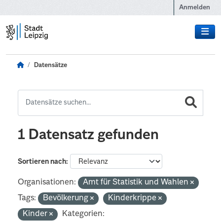
Zum Hauptinhalt wechseln
Anmelden
Datensätze
1 Datensatz gefunden
Sortieren nach
Organisationen:
Amt für Statistik und Wahlen
Tags:
Bevölkerung
Kinderkrippe
Kinder
Kategorien: