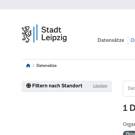
Zum Hauptinhalt wechseln
Datensätze
O
Datensätze
Filtern nach Standort
Löschen
1 
Organ
Bev