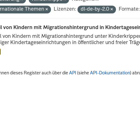
ernationale Themen
Lizenzen:
dl-de-by-2.0
Formate:
il von Kindern mit Migrationshintergrund in Kindertagese
l von Kindern mit Migrationshintergrund unter Kinderkripp
iger Kindertageseinrichtungen in öffentlicher und freier Träge
nnen dieses Register auch über die
API
(siehe
API-Dokumentation
) abr