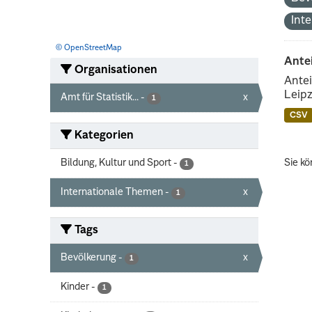
Int
© OpenStreetMap
Ante
Organisationen
Antei
Leipz
Amt für Statistik...
-
x
1
CSV
Kategorien
Bildung, Kultur und Sport
-
Sie kö
1
Internationale Themen
-
x
1
Tags
Bevölkerung
-
x
1
Kinder
-
1