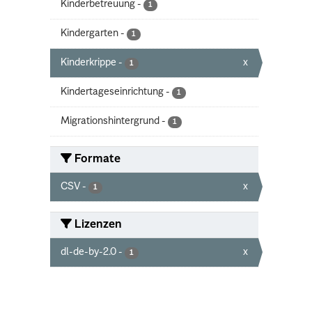
Kinderbetreuung
-
1
Kindergarten
-
1
Kinderkrippe
-
x
1
Kindertageseinrichtung
-
1
Migrationshintergrund
-
1
Formate
CSV
-
x
1
Lizenzen
dl-de-by-2.0
-
x
1